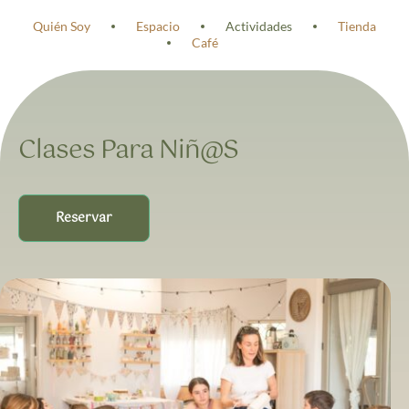
Quién Soy
Espacio
Actividades
Tienda
Café
Clases Para Niñ@s
Reservar